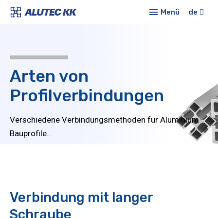
Menü
de
Prod
Alu
Onli
Kons
Arten von
Konf
Sta
Profilverbindungen
Profi
Aktu
För
Über
Verschiedene Verbindungsmethoden für Aluminium-
Mod
Bauprofile...
Kont
Roh
Kons
Sc
und
Verbindung mit langer
Schu
Schraube