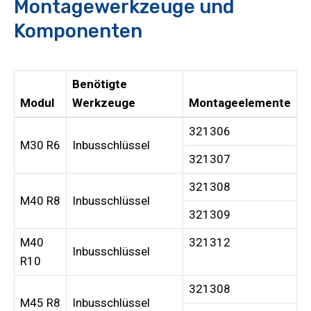
Montagewerkzeuge und
Komponenten
Benötigte
Modul
Werkzeuge
Montageelemente
321306
M30 R6
Inbusschlüssel
321307
321308
M40 R8
Inbusschlüssel
321309
M40
321312
Inbusschlüssel
R10
321308
M45 R8
Inbusschlüssel