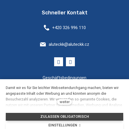
Schneller Kontakt
+420 326 996 110
aluteckk@aluteckk.cz
Geschäftsbedingungen
Damit wir es für Sie leichter Webseitendurchgang machen, bieten wir
Cookies Einstellung
angepasste Inhalt oder Werbung an und könnten anonym die
Besucherzahl analyzieren. Wir verwenden so genannte Cookies, die
weiter
nutzen wir mit unseren Partner für Sozialmedien, Werbung und Analyse
Datenschutz
an. Ihre Einstellung könnten Sie mit „Cookies Einstellung“ richten und
ZULASSEN OBLIGATORISCH
jederzeit könnten Sie im Webfuß ändern. Ausführliche Informationen
This web runs on
solidpixels.
finden Sie in unseren Grundsätzen des Schutzes personenbezogener
EINSTELLUNGEN
Daten und Cookies Benutzung. Stimmen Sie mit Cookies Benutzung