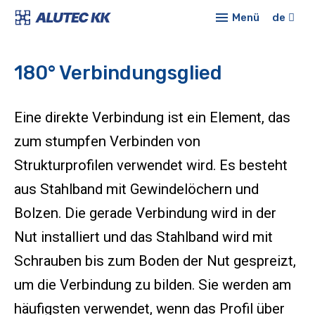
Menü
de
Prod
180° Verbindungsglied
Alu
Onli
Kons
Konf
Eine direkte Verbindung ist ein Element, das
Sta
Profi
Aktu
zum stumpfen Verbinden von
För
Strukturprofilen verwendet wird. Es besteht
Über
aus Stahlband mit Gewindelöchern und
Mod
Kont
Bolzen. Die gerade Verbindung wird in der
Roh
Nut installiert und das Stahlband wird mit
Kons
Schrauben bis zum Boden der Nut gespreizt,
Sc
und
um die Verbindung zu bilden. Sie werden am
Schu
häufigsten verwendet, wenn das Profil über